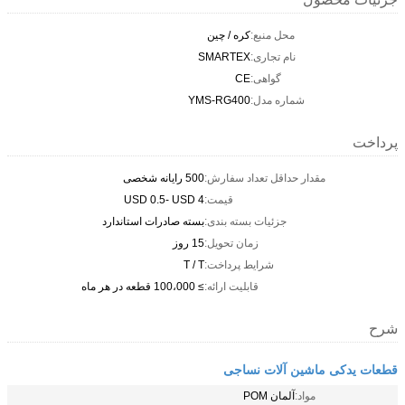
محل منبع:
کره / چین
نام تجاری:
SMARTEX
گواهی:
CE
شماره مدل:
YMS-RG400
پرداخت
مقدار حداقل تعداد سفارش:
500 رایانه شخصی
قیمت:
USD 0.5- USD 4
جزئیات بسته بندی:
بسته صادرات استاندارد
زمان تحویل:
15 روز
شرایط پرداخت:
T / T
قابلیت ارائه:
≥ 100،000 قطعه در هر ماه
شرح
قطعات یدکی ماشین آلات نساجی
مواد:
آلمان POM