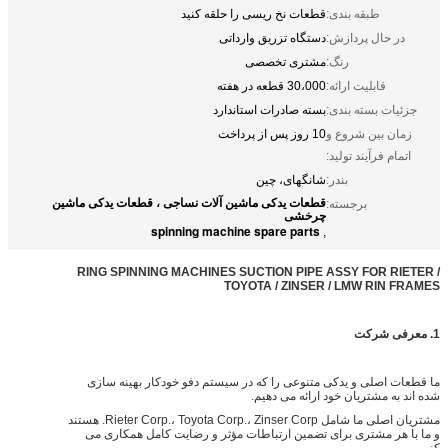
طبقه بندی:
قطعات نخ ریسی را حلقه کنید
در حال پردازش:
دستگاه تزریق وارداتی
رنگ:
مشتری تخصصی
قابلیت ارائه:
30،000 قطعه در هفته
جزئیات بسته بندی:
بسته صادرات استاندارد
زمان بین شروع و
10 روز پس از پرداخت
اتمام فرآیند تولید:
بندر:
شانگهای، چین
قطعات یدکی ماشین آلات نساجی ، قطعات یدکی ماشین
برجسته:
چرخشی
spinning machine spare parts
,
RING SPINNING MACHINES SUCTION PIPE ASSY FOR RIETER /
TOYOTA / ZINSER / LMW RIN FRAMES
1. معرفی شرکت
ما قطعات اصلی و یدکی متنوعی را که در سیستم دفو خودکار بهینه سازی
شده اند به مشتریان خود ارائه می دهیم.
مشتریان اصلی ما شامل Rieter Corp.، Toyota Corp.، Zinser Corp. هستند
و ما با هر مشتری برای تضمین ارتباطات مؤثر و رضایت کامل همکاری می
کنیم.