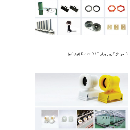
3. مونتاژ گریپر برای Rieter R / F (نوع اکو)