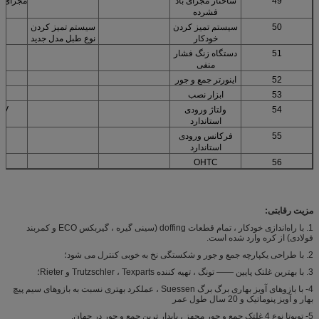
49
ساختار مجرای باد
مجرای گ
فشرده
50
سیستم تمیز کردن
سیستم تمیز کردن
خودکار
نوع طبل مدل جدید
51
دستگاه زنگ فشار
منفی
52
اینورتر جمع و جور
53
ابزار نصب
54
ولتاژ ورودی
0V
استاندارد
55
فرکانس ورودی
Z
استاندارد
OHTC
56
مزیت رقابتی:
1. با راه‌اندازی خودکار ، تمام قطعات doffing (سینی گیره ، گیربکس ECO و کمربند
فولادی) از کره وارد شده است.
2. با طراحی یکپارچه جمع و جور و شکستگی نخ به خوبی کنترل می شود؛
3. با بهترین غلتک پایین —— تونگ ، تهیه کننده Trutzschler ، Texparts و Rieter؛
4- با بازوهای آویز بهاری برگ برگ Suessen ، عملکرد بهتری نسبت به بازوهای سیم پیچ
بهار و آویز پنوماتیک و 20 سال طول عمر
5- تویوتا نوع 4 غلتک جمع و جور مجهز ، پایدار ترین جمع و جور در جهان.