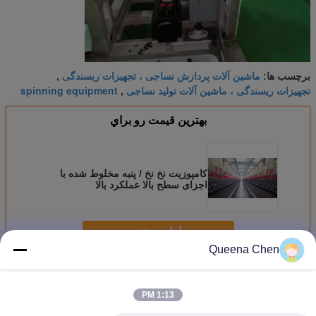
ماشین آلات پردازش نساجی ، تجهیزات ریسندگی
برچسب ها:
,
تجهیزات ریسندگی ، ماشین آلات تولید نساجی
spinning equipment
,
بهترين قيمت رو براي
کامپوزیت نخ نخ / پنبه مخلوط شده با
اجزای سطح بالا عملکرد بالا
ادامه هید
Queena Chen
دستگاه ریسندگی نساجی
بیش
1:13 PM