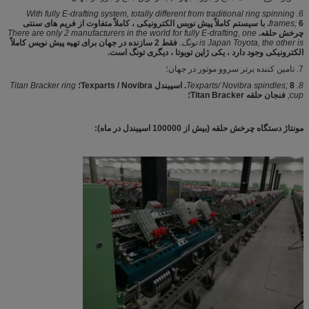
6. With fully E-drafting system, totally different from traditional ring spinning
frames;
6. با سیستم کاملاً پیش نویس الکترونیکی ، کاملاً متفاوت از فریم های سنتی
چرخش حلقه.
There are only 2 manufacturers in the world for fully E-drafting, one
is Japan Toyota, the other is تونگ.
فقط 2 سازنده در جهان برای تهیه پیش نویس کاملاً
الکترونیکی وجود دارد ، یکی ژاپن تویوتا ، دیگری تونگ است.
7. تامین کننده برتر سروو موتور در جهان؛
8. Texparts/ Novibra spindles;
8. اسپیندل Texparts / Novibra؛
Titan Bracker ring
cup;
فنجان حلقه Titan Bracker؛
مونتاژ دستگاه چرخش حلقه (بیش از 100000 اسپیندل در ماه):