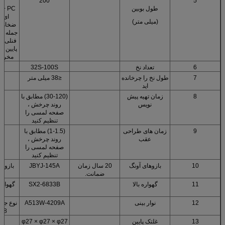
200
5
طول بوبین
PC 
(میلی متر)
ضخامت 
جمله پو
فنلی ،
مخروطی 
6
تعداد نخ
32S-100S
7
طول نخ را چرخانده
≤38 میلی متر
اید
8
زمان تهیه پیش
(30-120) مطابق با
نویس
روند چرخش ،
صفحه لمسی را
تنظیم کنید
9
زمان های طراحی
(1-1.5) مطابق با
عقب
روند چرخش ،
صفحه لمسی را
تنظیم کنید
10
بازوهای آونگ
20 سال زمان
JBYJ-145A
بازوی
ضمانت.
11
گهواره بالا
SX2-6833B
گهواره 
ک
12
نوار بینی
A513W-4209A
نوع جدی
8 اسپیندل
13
غلتک پایین
φ27 × φ27 × φ27