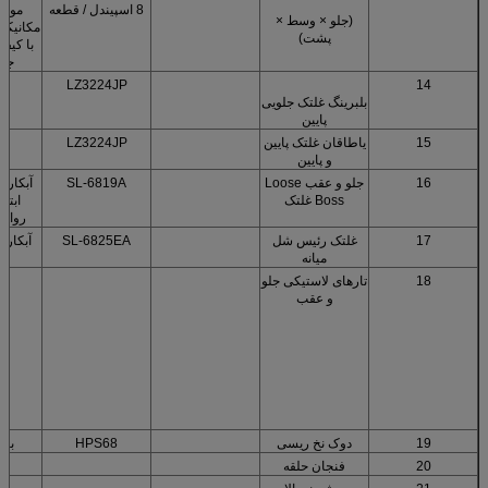
8 اسپیندل / قطعه
موج 
(جلو × وسط ×
مکانیکی
پشت)
با کیفی
جدی
2
LZ3224JP
14
بلبرینگ غلتک جلویی
پایین
15
یاطاقان غلتک پایین
LZ3224JP
و پایین
16
جلو و عقب Loose
SL-6819A
آبکاری
Boss غلتک
ابتدا
روانک
17
غلتک رئیس شل
SL-6825EA
آبکاری
میانه
18
تارهای لاستیکی جلو
و عقب
19
دوک نخ ریسی
HPS68
با 
20
فنجان حلقه