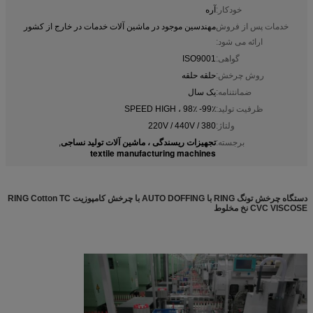
خودکار:
آره
خدمات پس از فروش
مهندسین موجود در ماشین آلات خدمات در خارج از کشور
ارائه می شود:
گواهی:
ISO9001
روش چرخش:
حلقه حلقه
ضمانتنامه:
یک سال
ظرفیت تولید:
SPEED HIGH ، 98٪ -99٪
ولتاژ:
380 / 220V / 440V
تجهیزات ریسندگی ، ماشین آلات تولید نساجی
برجسته:
,
textile manufacturing machines
دستگاه چرخش تونگ RING با AUTO DOFFING با چرخش کامپوزیت RING Cotton TC
CVC VISCOSE نخ مخلوط