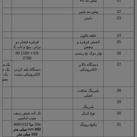
21
پیش بند بالا
22
پیش بند پایین
23
بابینز
: 5)
24
حلقه بالون
25
کشش قرقره و
قرقره فشار دو
پیچش
برابر ، پیچ و تاب Z
26
نوار دوک نخ ریسی
0.6 × 1100 00
2700
27
دستگاه بالابر
یک مجم
الکترونیکی
دستگاه بلند کردن
یک سرو
الکترونیکی مثبت
یک سر
بصورت
ا
28
بلبرینگ شافت
اصلی
29
بلبرینگ
30
نوع کرئل
تک لایه شش ردیف
چوب لباسی
31
پکیج روینگ
Dia.
دیا
152×406
mm
402 میلی متر
152 میلی متر