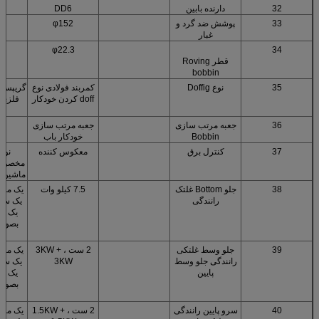
32
دارنده بابین
DD6
33
پوشش ضد گرد و
φ152
غبار
φ22.3
34
قطر Roving
bobbin
35
نوع Doffig
کمربند فولادی نوع
گریپس و
doff کردن خودکار
فلزی و
36
جعبه مرتب سازی
جعبه مرتب سازی
Bobbin
خودکار باب
37
کنترل برق
معکوس کننده
نوع
مخصوص
ماشین آ
38
جلو Bottom غلتک
7.5 کیلو وات
یک مجم
رانندگی
یک سرو
یک سر
بصورت
ا
39
جلو وسط غلتکی
2 ست ، 3KW +
یک مجم
رانندگی جلو وسط
3KW
یک سرو
پایین
یک سر
بصورت
ا
40
سرو پایین رانندگی
2 ست ، 1.5KW +
یک مجم