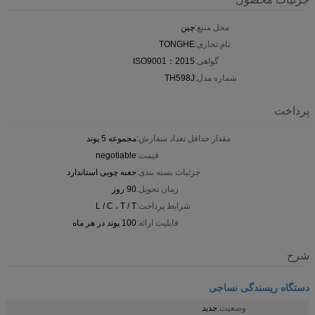
محل منبع:
چین
نام تجاری:
TONGHE
گواهی:
ISO9001：2015
شماره مدل:
TH598J
پرداخت
مقدار حداقل تعداد سفارش:
مجموعه 5 پوند
قیمت:
negotiable
جزئیات بسته بندی:
جعبه چوبی استاندارد
زمان تحویل:
90 روز
شرایط پرداخت:
L / C ، T / T
قابلیت ارائه:
100 پوند در هر ماه
شرح
دستگاه ریسندگی نساجی
وضعیت:
جدید