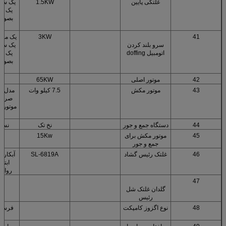
غلتکی پایین
1.5KW
یک سرو
یک سر
بصورت
ا
41
3KW
یک مجم
سرو بلند کردن
یک سرو
اتومبیل doffing
یک سر
بصورت
ا
42
موتور اصلی
65KW
43
موتور مکش
7.5 کیلو وات
مدل ج
صرفه 
موتور 
می
44
دستگاه جمع و جور
نخ تک
نسل 
45
موتور مکش برای
15Kw
جمع و جور
46
غلتک رئیس گشاد
SL-6819A
آبکاری
ابتدا
روانک
47
گلدان غلتک شل
رئیس
48
نوع اگزوز کامپکت
فرسود