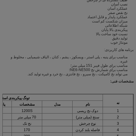
طیف گسترده ای از چرخش
نصب آسان
عملکرد آسان
نخ نقص صفر
عملکرد پایدار و قابل اعتماد
میزان شکست کم است
شبکه اطلاعاتی
پیکربندی بالا پایان
نسبت خود ساخت بالا
تولید دقیق
مونتاژ خوب
برنامه های کاربردی:
مناسب برای پنبه ، پلی استر ، ویسکوز ، پشم ، کتان ، الیاف شیمیایی ، مخلوط و
غیره.
مناسب برای طول فیبر 151 میلی متر؛
مناسب برای شمارش نخ NE6-NE500؛
می تواند نخ کامپکت ، نخ سیرو ، نخ فانتزی ، نخ خرد و غیره تولید کند.
مشخصات فنی:
تونگ
پیکربندی استاند
نه
نام
مدل
مشخصات
پارا
1
دوک نخ ریسی
1200S
2
سنج (میلی متر)
70 میلی متر
3
نوع چرخش
نخ تک
4
فاصله بلند کردن
170