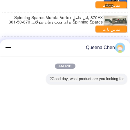
تماس با ما
870EX پانل عامل Spinning Spares Murata Vortex
Spinning Spares برای مدت زمان طولانی 870-50-301
تماس با ما
861 قطعات چرخش چرخدار موراتا گرداب سنسور نخ
گرداب 861-560-059
Queena Chen
تماس با ما
قطعات یدکی ماشین ریسندگی MVS 861 باند تسمه
4:01 AM
سینکرون 140xl 861-350-030
تماس با ما
Good day, what product are you looking for?
1 / 26
تغییر زبان
Persian