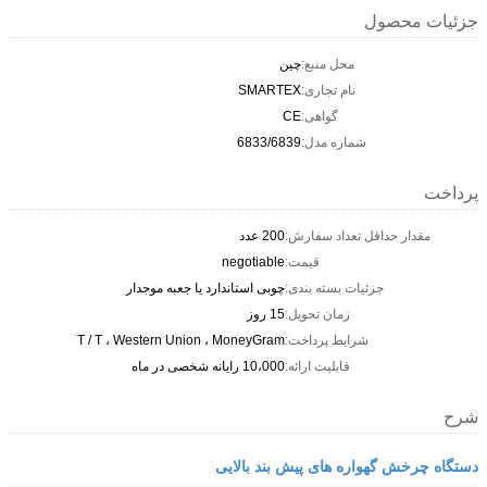
جزئیات محصول
محل منبع:
چین
نام تجاری:
SMARTEX
گواهی:
CE
شماره مدل:
6833/6839
پرداخت
مقدار حداقل تعداد سفارش:
200 عدد
قیمت:
negotiable
جزئیات بسته بندی:
چوبی استاندارد یا جعبه موجدار
زمان تحویل:
15 روز
شرایط پرداخت:
T / T ، Western Union ، MoneyGram
قابلیت ارائه:
10،000 رایانه شخصی در ماه
شرح
دستگاه چرخش گهواره های پیش بند بالایی