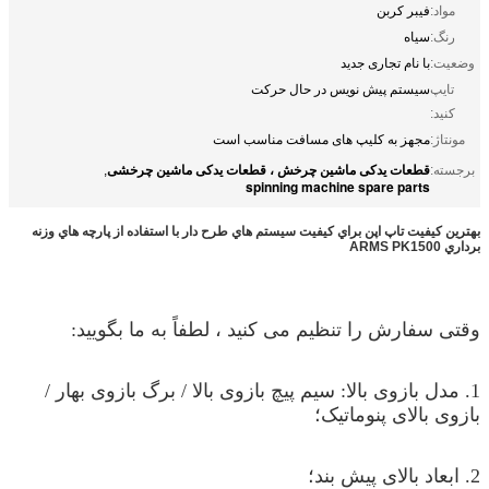
مواد:
فیبر کربن
رنگ:
سیاه
وضعیت:
با نام تجاری جدید
تایپ
سیستم پیش نویس در حال حرکت
کنید:
مونتاژ:
مجهز به کلیپ های مسافت مناسب است
قطعات یدکی ماشین چرخش ، قطعات یدکی ماشین چرخشی
برجسته:
,
spinning machine spare parts
بهترين كيفيت تاپ اپن براي كيفيت سيستم هاي طرح دار با استفاده از پارچه هاي وزنه
برداري ARMS PK1500
وقتی سفارش را تنظیم می کنید ، لطفاً به ما بگویید:
1. مدل بازوی بالا: سیم پیچ بازوی بالا / برگ بازوی بهار /
بازوی بالای پنوماتیک؛
2. ابعاد بالای پیش بند؛