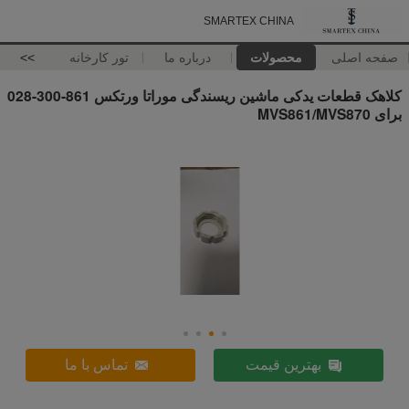
SMARTEX CHINA
صفحه اصلی
محصولات
درباره ما
تور کارخانه
>>
کلاهک قطعات یدکی ماشین ریسندگی موراتا ورتکس 861-300-028
برای MVS861/MVS870
بهترین قیمت
تماس با ما