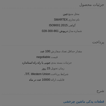
جزئیات محصول
محل منبع:
چین
نام تجاری:
SMARTEX
گواهی:
ISO9001:2015
شماره مدل:
درپوش 861-300-028
پرداخت
مقدار حداقل تعداد سفارش:
100 عدد
قیمت:
negotiable
جزئیات بسته بندی:
چوبی یا راه راه استاندارد
زمان تحویل:
15 روز
شرایط پرداخت:
T/T، Western Union،
قابلیت ارائه:
10000 عدد در ماه
شرح
قطعات یدکی ماشین چرخشی