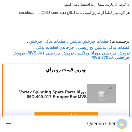
به گرمی از بازدید شما از ما استقبال می کنیم.
هر گونه نیاز لطفاً از طریق ایمیل به ما اطلاع دهید: smartexchina@163.com
قطعات چرخش ماشین ، قطعات یدکی چرخش
برچسب ها:
,
قطعات یدکی ماشین نخ ریسی ، چرخاندن قطعات یدکی
,
درپوش چرخشی موراتا ورتکس، درپوش چرخشی MVS 861، درپوش
چرخشی MVS 870EX
بهترين قيمت رو براي
موراتا Vortex Spinning Spare Parts
86D-400-017 Stopper For MVS
861 870EX
ادامه هید
Queena Chen