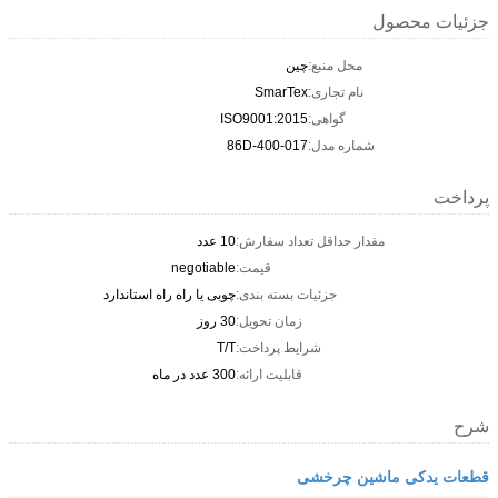
جزئیات محصول
محل منبع:
چین
نام تجاری:
SmarTex
گواهی:
ISO9001:2015
شماره مدل:
86D-400-017
پرداخت
مقدار حداقل تعداد سفارش:
10 عدد
قیمت:
negotiable
جزئیات بسته بندی:
چوبی یا راه راه استاندارد
زمان تحویل:
30 روز
شرایط پرداخت:
T/T
قابلیت ارائه:
300 عدد در ماه
شرح
قطعات یدکی ماشین چرخشی