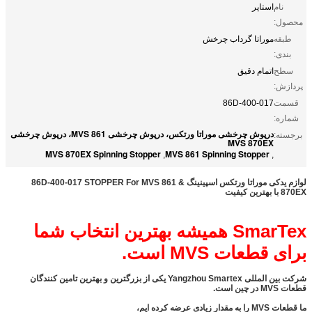
نام
استاپر
محصول:
طبقه
موراتا گرداب چرخش
بندی:
سطح
اتمام دقیق
پردازش:
قسمت
86D-400-017
شماره:
درپوش چرخشی موراتا ورتکس، درپوش چرخشی MVS 861، درپوش چرخشی
برجسته:
MVS 870EX
MVS 870EX Spinning Stopper
MVS 861 Spinning Stopper
,
,
لوازم یدکی موراتا ورتکس اسپینینگ 86D-400-017 STOPPER For MVS 861 &
870EX با بهترین کیفیت
SmarTex همیشه بهترین انتخاب شما
برای قطعات MVS است.
شرکت بین المللی Yangzhou Smartex یکی از بزرگترین و بهترین تامین کنندگان
قطعات MVS در چین است.
ما قطعات MVS را به مقدار زیادی عرضه کرده ایم،